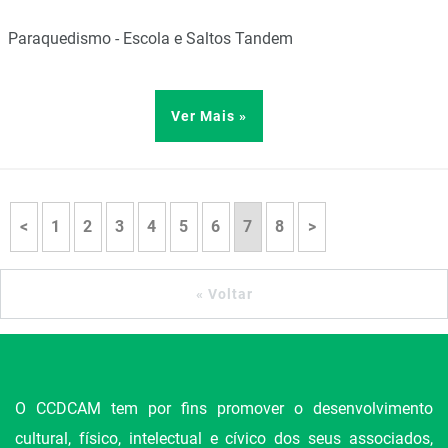
Paraquedismo - Escola e Saltos Tandem
Ver Mais »
<
1
2
3
4
5
6
7
8
>
« Voltar
O CCDCAM tem por fins promover o desenvolvimento
cultural, físico, intelectual e cívico dos seus associados,