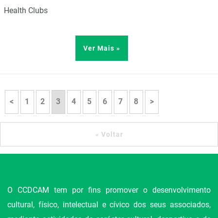
Health Clubs
Ver Mais »
<
1
2
3
4
5
6
7
8
>
« Voltar
O CCDCAM tem por fins promover o desenvolvimento
cultural, físico, intelectual e cívico dos seus associados,