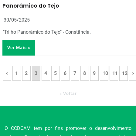
Panorâmico do Tejo
30/05/2025
"Trilho Panorâmico do Tejo" - Constância.
Ver Mais »
<
1
2
3
4
5
6
7
8
9
10
11
12
>
« Voltar
O CCDCAM tem por fins promover o desenvolvimento