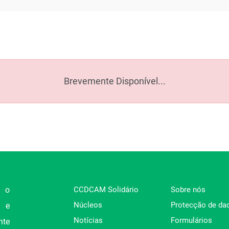
Brevemente Disponível...
 o
CCDCAM Solidário
Sobre nós
Núcleos
Protecção de da
l e
Notícias
Formulários
te