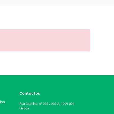
Contactos
dos
Rua Castilho, nº 233 / 233 A, 1099-004
Lisboa