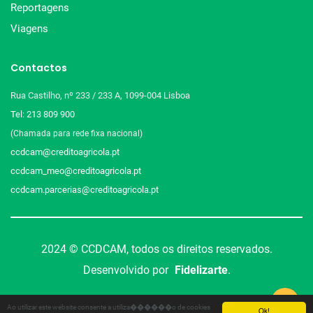
Reportagens
Viagens
Contactos
Rua Castilho, nº 233 / 233 A, 1099-004 Lisboa
Tel: 213 809 900
(Chamada para rede fixa nacional)
ccdcam@creditoagricola.pt
ccdcam_meo@creditoagricola.pt
ccdcam.parcerias@creditoagricola.pt
2024 © CCDCAM, todos os direitos reservados.
Desenvolvido por
Fidelizarte
.
Ao utilizar este website consente a utiliza������o de cookies
Ok!