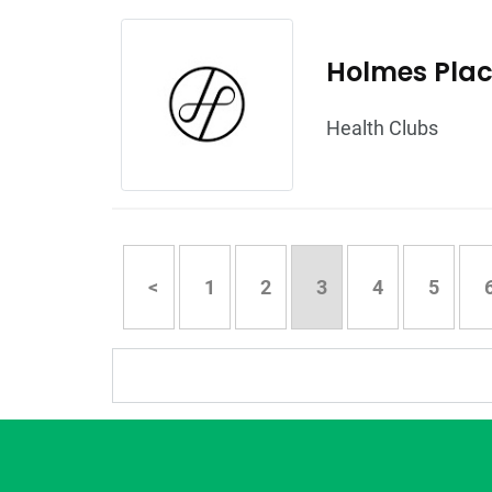
Holmes Pla
Health Clubs
<
1
2
3
4
5