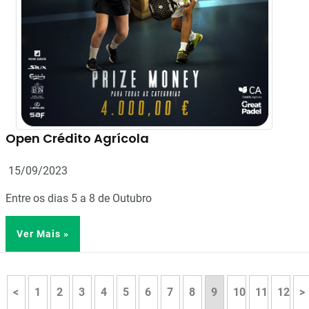
Open Crédito Agrícola
15/09/2023
Entre os dias 5 a 8 de Outubro
Ver Mais »
<
1
2
3
4
5
6
7
8
9
10
11
12
>